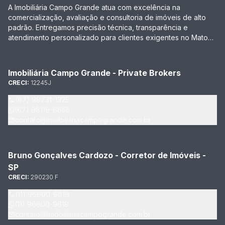
A Imobiliária Campo Grande atua com excelência na
comercialização, avaliação e consultoria de imóveis de alto
padrão. Entregamos precisão técnica, transparência e
atendimento personalizado para clientes exigentes no Mato
Grosso do Sul e em São Paulo.
Imobiliária Campo Grande - Private Brokers
CRECI:
12245J
(67) 99731-1325
(67) 98119-6655
contato@imobiliariacampogrande.com.br
Bruno Gonçalves Cardozo - Corretor de Imóveis -
SP
CRECI:
290230 F
(11) 96600-9619
(11) 96600-9619
contato@imobiliariacampogrande.com.br