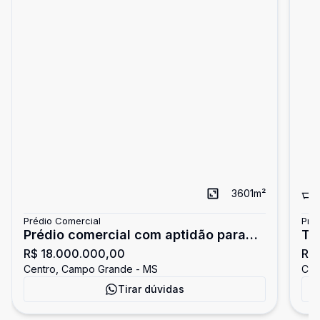
3601
m²
Prédio Comercial
Pré
Prédio comercial com aptidão para
Tr
R$ 18.000.000,00
R$
hospitais e clinicas médicas
do
Centro, Campo Grande - MS
Cen
Tirar dúvidas